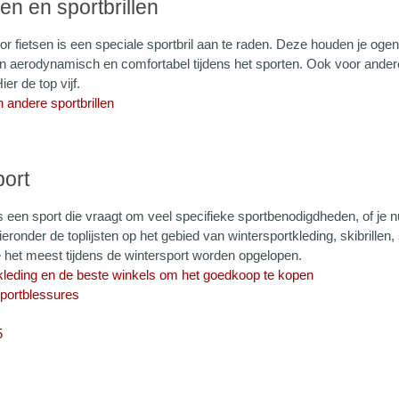
len en sportbrillen
r fietsen is een speciale sportbril aan te raden. Deze houden je oge
n aerodynamisch en comfortabel tijdens het sporten. Ook voor andere 
ier de top vijf.
n andere sportbrillen
port
s een sport die vraagt om veel specifieke sportbenodigdheden, of je 
ieronder de toplijsten op het gebied van wintersportkleding, skibrille
e het meest tijdens de wintersport worden opgelopen.
kleding en de beste winkels om het goedkoop te kopen
sportblessures
5