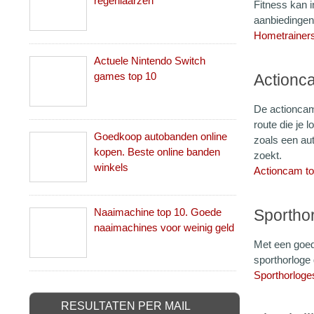
regenlaarzen
Fitness kan i
aanbiedingen
Hometrainers
Actuele Nintendo Switch
games top 10
Actionc
De actioncam
route die je 
Goedkoop autobanden online
zoals een aut
kopen. Beste online banden
zoekt.
winkels
Actioncam to
Naaimachine top 10. Goede
Sportho
naaimachines voor weinig geld
Met een goed
sporthorloge 
Sporthorloge
RESULTATEN PER MAIL