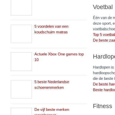
Voetbal
Één van de me
deze sport, e
5 voordelen van een
voetbalschoe
koudschuim matras
Top 5 voetba
De beste zaa
Actuele Xbox One games top
Hardlop
10
Hardlopen is 
hardloopschoe
die de beste
5 beste Nederlandse
De beste ha
schoenenmerken
Beste hardl
Fitness
De vijf beste merken