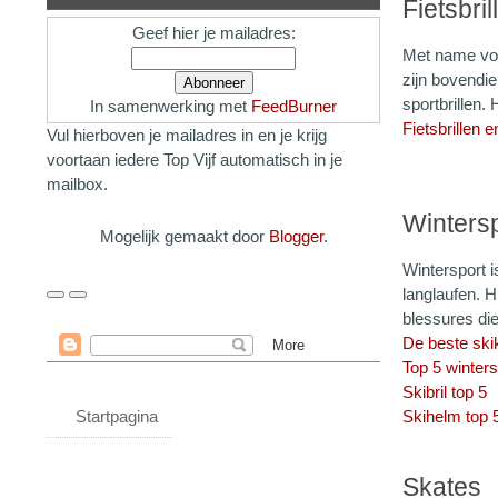
Fietsbril
Geef hier je mailadres:
Met name voo
zijn bovendie
sportbrillen. H
In samenwerking met
FeedBurner
Fietsbrillen e
Vul hierboven je mailadres in en je krijg
voortaan iedere Top Vijf automatisch in je
mailbox.
Winters
Mogelijk gemaakt door
Blogger
.
Wintersport i
langlaufen. H
blessures di
De beste ski
Top 5 winter
Skibril top 5
Startpagina
Skihelm top 
Skates