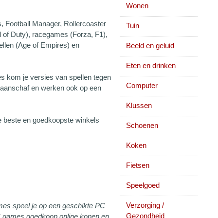
Wonen
s, Football Manager, Rollercoaster
Tuin
l of Duty), racegames (Forza, F1),
pellen (Age of Empires) en
Beeld en geluid
Eten en drinken
 kom je versies van spellen tegen
Computer
n aanschaf en werken ook op een
Klussen
 beste en goedkoopste winkels
Schoenen
Koken
Fietsen
Speelgoed
Verzorging /
mes speel je op een geschikte PC
Gezondheid
 PC games goedkoop online kopen en