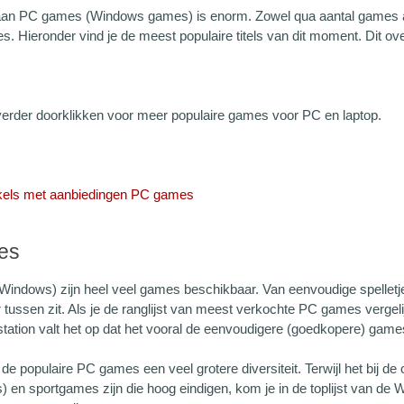
an PC games (Windows games) is enorm. Zowel qua aantal games als
. Hieronder vind je de meest populaire titels van dit moment. Dit ove
verder doorklikken voor meer populaire games voor PC en laptop.
kels met aanbiedingen PC games
es
Windows) zijn heel veel games beschikbaar. Van eenvoudige spelletj
r tussen zit. Als je de ranglijst van meest verkochte PC games vergel
tation valt het op dat het vooral de eenvoudigere (goedkopere) games
j de populaire PC games een veel grotere diversiteit. Terwijl het bij 
) en sportgames zijn die hoog eindigen, kom je in de toplijst van d