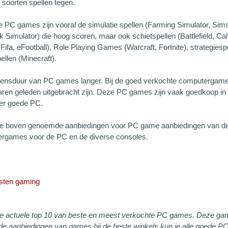
 soorten spellen tegen.
de PC games zijn vooral de simulatie spellen (Farming Simulator, Sim
 Simulator) die hoog scoren, maar ook schietspellen (Battlefield, Cal
ifa, eFootball), Role Playing Games (Warcraft, Fortnite), strategies
ellen (Minecraft).
vensduur van PC games langer. Bij de goed verkochte computergames
jaren geleden uitgebracht zijn. Deze PC games zijn vaak goedkoop i
er goede PC.
 de boven genoemde aanbiedingen voor PC game aanbiedingen van de
rgames voor de PC en de diverse consoles.
jsten gaming
 de actuele top 10 van beste en meest verkochte PC games. Deze ga
ij de aanbiedingen van games bij de beste winkels kun je alle goede