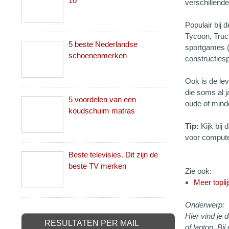
10
verschillende
Populair bij 
Tycoon, Truck
5 beste Nederlandse
sportgames (F
schoenenmerken
constructiesp
Ook is de le
die soms al 
5 voordelen van een
oude of mind
koudschuim matras
Tip:
Kijk bij
voor compute
Beste televisies. Dit zijn de
beste TV merken
Zie ook:
Meer topli
Onderwerp:
Hier vind je
RESULTATEN PER MAIL
of laptop. B