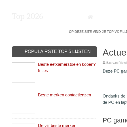
Top 2026
DE 5 BESTE VAN DE BESTE?
OP DEZE SITE VIND JE TOP VIJF L
Actue
POPULAIRSTE TOP 5 LIJSTEN
Bas van Rijs
Beste eetkamerstoelen kopen?
5 tips
Deze PC gam
Beste merken contactlenzen
Ondanks de p
de PC en lap
PC game
De vijf beste merken