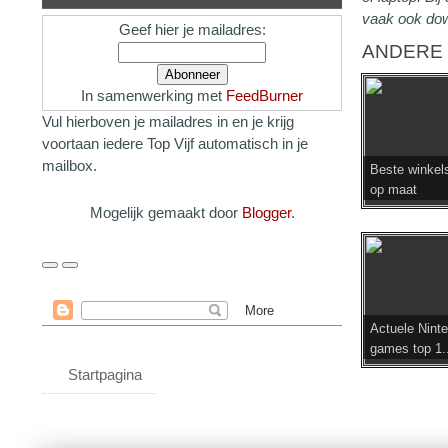
vaak ook do
Geef hier je mailadres:
ANDERE 
In samenwerking met
FeedBurner
Vul hierboven je mailadres in en je krijg
voortaan iedere Top Vijf automatisch in je
mailbox.
Beste winkel
op maat
Mogelijk gemaakt door
Blogger
.
Actuele Nint
games top 1..
Startpagina