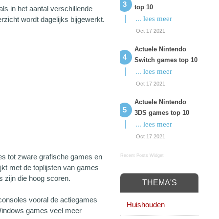
top 10
 in het aantal verschillende
... lees meer
rzicht wordt dagelijks bijgewerkt.
Oct 17 2021
Actuele Nintendo
Switch games top 10
... lees meer
Oct 17 2021
Actuele Nintendo
3DS games top 10
... lees meer
Oct 17 2021
es tot zware grafische games en
Recent Posts Widget
ijkt met de toplijsten van games
 zijn die hoog scoren.
THEMA'S
de consoles vooral de actiegames
Huishouden
e Windows games veel meer