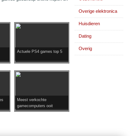
Overige elektronica
Huisdieren
Dating
Overig
Actuele PS4 games top 5
es
Meest verkochte
gamecomputers ooit