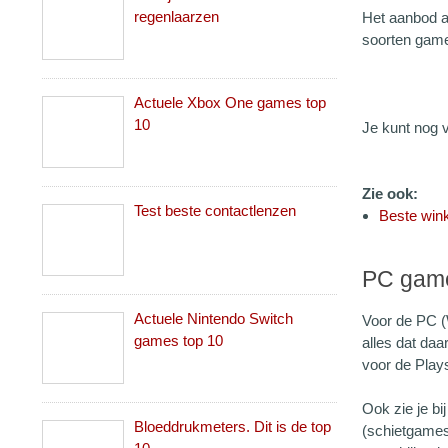
regenlaarzen
Het aanbod a
soorten games
Actuele Xbox One games top
10
Je kunt nog 
Zie ook:
Test beste contactlenzen
Beste win
PC gam
Actuele Nintendo Switch
Voor de PC (
games top 10
alles dat daa
voor de Plays
Ook zie je bi
Bloeddrukmeters. Dit is de top
(schietgames