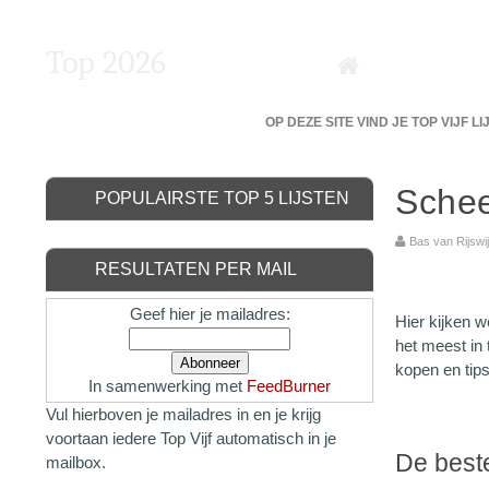
Top 2026
DE 5 BESTE VAN DE BESTE?
OP DEZE SITE VIND JE TOP VIJF L
Schee
POPULAIRSTE TOP 5 LIJSTEN
Bas van Rijs
RESULTATEN PER MAIL
Geef hier je mailadres:
Hier kijken w
het meest in
kopen en tips
In samenwerking met
FeedBurner
Vul hierboven je mailadres in en je krijg
voortaan iedere Top Vijf automatisch in je
De best
mailbox.