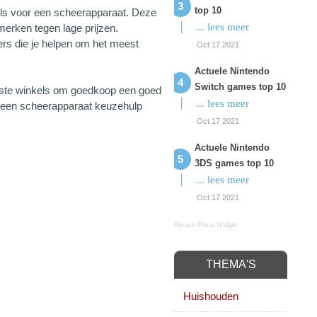
top 10
els voor een scheerapparaat. Deze
... lees meer
erken tegen lage prijzen.
ders die je helpen om het meest
Oct 17 2021
Actuele Nintendo
Switch games top 10
este winkels om goedkoop een goed
... lees meer
n een scheerapparaat keuzehulp
Oct 17 2021
Actuele Nintendo
3DS games top 10
... lees meer
Oct 17 2021
Recent Posts Widget
THEMA'S
Huishouden