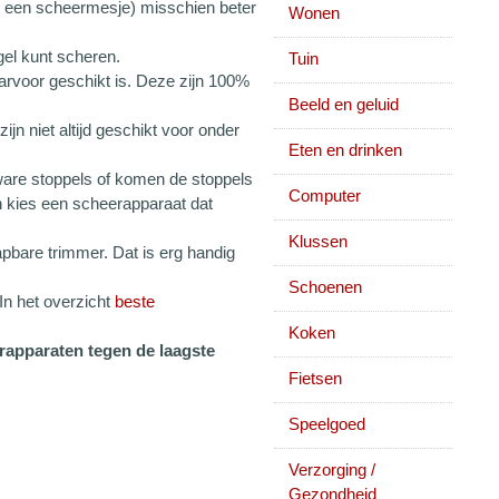
met een scheermesje) misschien beter
Wonen
el kunt scheren.
Tuin
rvoor geschikt is. Deze zijn 100%
Beeld en geluid
n niet altijd geschikt voor onder
Eten en drinken
ware stoppels of komen de stoppels
Computer
n kies een scheerapparaat dat
Klussen
apbare trimmer. Dat is erg handig
Schoenen
n het overzicht
beste
Koken
rapparaten tegen de laagste
Fietsen
Speelgoed
Verzorging /
Gezondheid