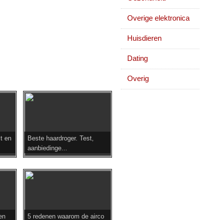
Overige elektronica
Huisdieren
Dating
Overig
st en
Beste haardroger. Test,
aanbiedinge...
en
5 redenen waarom de airco