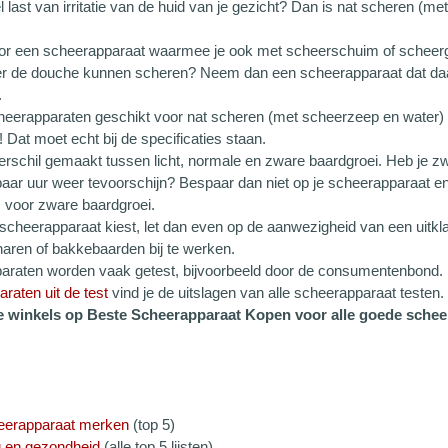
l last van irritatie van de huid van je gezicht? Dan is nat scheren (
oor een scheerapparaat waarmee je ook met scheerschuim of scheerg
der de douche kunnen scheren? Neem dan een scheerapparaat dat daa
.
heerapparaten geschikt voor nat scheren (met scheerzeep en water) zij
 Dat moet echt bij de specificaties staan.
erschil gemaakt tussen licht, normale en zware baardgroei. Heb je z
paar uur weer tevoorschijn? Bespaar dan niet op je scheerapparaat e
s voor zware baardgroei.
 scheerapparaat kiest, let dan even op de aanwezigheid van een uitkl
aren of bakkebaarden bij te werken.
raten worden vaak getest, bijvoorbeeld door de consumentenbond. I
raten uit de test
vind je de uitslagen van alle scheerapparaat testen.
ste winkels op Beste Scheerapparaat Kopen voor alle goede schee
eerapparaat merken
(top 5)
g en gezondheid
(alle top 5 lijsten)