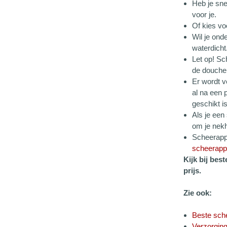
Heb je sne
voor je.
Of kies v
Wil je on
waterdicht
Let op! Sc
de douche!
Er wordt v
al na een 
geschikt i
Als je een
om je nekh
Scheerappa
scheerappa
Kijk bij be
prijs.
Zie ook:
Beste sch
Verzorgin