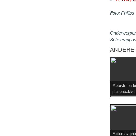
Foto: Philips
Onderwerpen
Scheerappara
ANDERE 
Mooiste en b
prullenbakken
Motornavigati