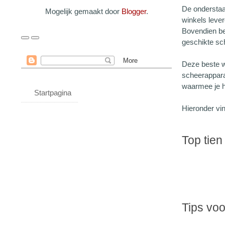
De onderstaa
Mogelijk gemaakt door
Blogger
.
winkels leve
Bovendien bez
geschikte sch
Deze beste w
scheerappara
waarmee je he
Startpagina
Hieronder vin
Top tie
Tips voo