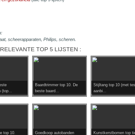
:
at, scheerapparaten, Philips, scheren.
RELEVANTE TOP 5 LIJSTEN :
este
Baardtrimmer top 10. De
Stijltang top 10 (met te
 (top...
beste baard...
aanbi...
e top 10.
Goedkoop autobanden
Kunstkerstbomen top ti