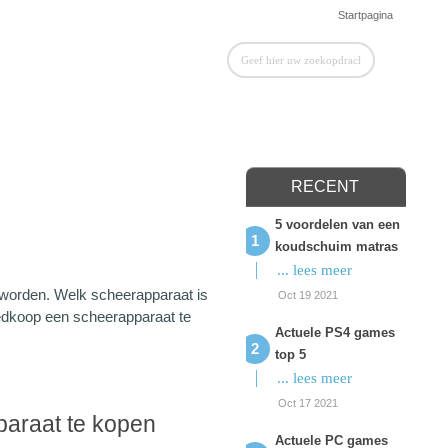
Startpagina
RECENT
5 voordelen van een
koudschuim matras
... lees meer
t worden. Welk scheerapparaat is
Oct 19 2021
oedkoop een scheerapparaat te
Actuele PS4 games
top 5
... lees meer
Oct 17 2021
araat te kopen
Actuele PC games