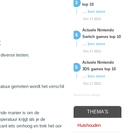
top 10
... lees meer
Oct 17 2021
Actuele Nintendo
Switch games top 10
t
... lees meer
Oct 17 2021
diverse testen.
Actuele Nintendo
3DS games top 10
... lees meer
Oct 17 2021
ratuur gemeten wordt het verschil
Recent Posts Widget
THEMA'S
ende manier is om de
eratuur krijgt als je de
Huishouden
ant iets omhoog en trek het oor