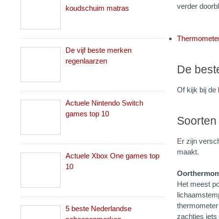
verder doorb
koudschuim matras
Thermometer
De vijf beste merken
regenlaarzen
De beste
Of kijk bij de
Actuele Nintendo Switch
games top 10
Soorten
Er zijn vers
maakt.
Actuele Xbox One games top
10
Oorthermom
Het meest po
lichaamstempe
thermometer 
5 beste Nederlandse
zachtjes iets