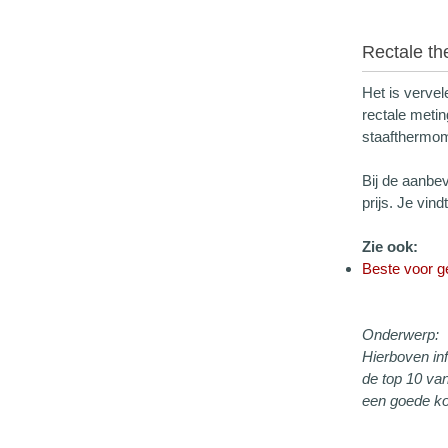
Rectale t
Het is verve
rectale meti
staafthermom
Bij de aanbe
prijs. Je vin
Zie ook:
Beste voor g
Onderwerp:
Hierboven in
de top 10 va
een goede ko