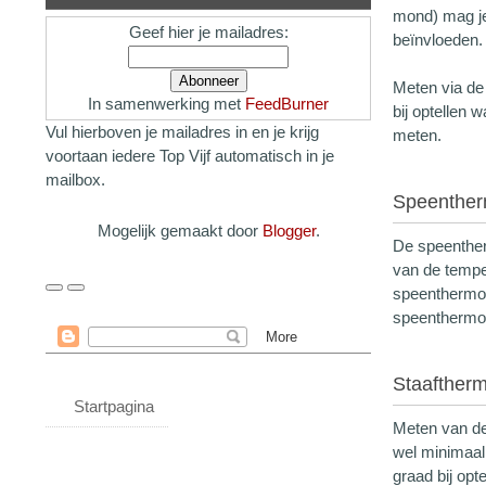
mond) mag je
Geef hier je mailadres:
beïnvloeden.
Meten via de
In samenwerking met
FeedBurner
bij optellen
Vul hierboven je mailadres in en je krijg
meten.
voortaan iedere Top Vijf automatisch in je
mailbox.
Speenthe
Mogelijk gemaakt door
Blogger
.
De speenther
van de tempe
speenthermom
speenthermom
Staafther
Startpagina
Meten van de
wel minimaal
graad bij opte