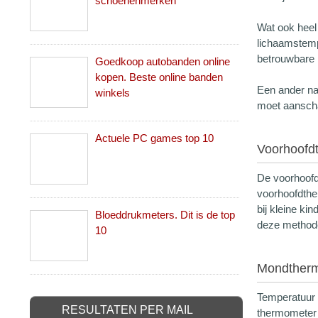
schoenenmerken
Wat ook heel
lichaamstemp
betrouwbare 
Goedkoop autobanden online
kopen. Beste online banden
Een ander na
winkels
moet aanscha
Actuele PC games top 10
Voorhoofd
De voorhoofd
voorhoofdther
bij kleine k
Bloeddrukmeters. Dit is de top
deze methode
10
Mondther
Temperatuur 
RESULTATEN PER MAIL
thermometer 