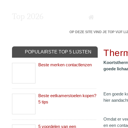
Top 2026
DE 5 BESTE VAN DE BESTE?
OP DEZE SITE VIND JE TOP VIJF L
Therm
POPULAIRSTE TOP 5 LIJSTEN
Koortstherm
Beste merken contactlenzen
goede licha
Een goede ko
Beste eetkamerstoelen kopen?
hier aandach
5 tips
Omdat er vee
en een conta
5 voordelen van een