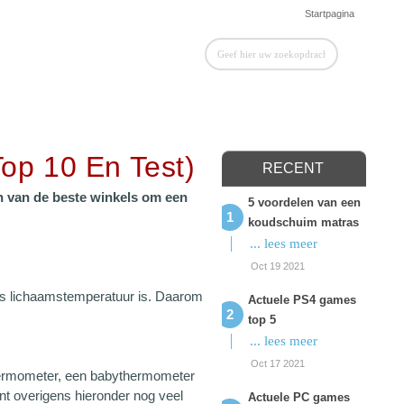
Startpagina
op 10 En Test)
RECENT
n van de beste winkels om een
5 voordelen van een
koudschuim matras
... lees meer
Oct 19 2021
ds lichaamstemperatuur is. Daarom
Actuele PS4 games
top 5
... lees meer
Oct 17 2021
thermometer, een babythermometer
nt overigens hieronder nog veel
Actuele PC games