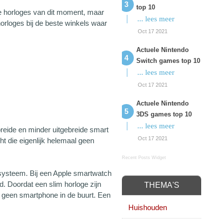
top 10
me horloges van dit moment, maar
... lees meer
rloges bij de beste winkels waar
Oct 17 2021
Actuele Nintendo
Switch games top 10
... lees meer
Oct 17 2021
Actuele Nintendo
3DS games top 10
... lees meer
reide en minder uitgebreide smart
Oct 17 2021
 die eigenlijk helemaal geen
Recent Posts Widget
systeem. Bij een Apple smartwatch
d. Doordat een slim horloge zijn
THEMA'S
r geen smartphone in de buurt. Een
Huishouden