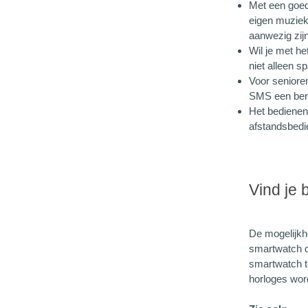
Met een goe
eigen muziek
aanwezig zijn
Wil je met h
niet alleen s
Voor senioren
SMS een ber
Het bedienen
afstandsbedi
Vind je
De mogelijkh
smartwatch d
smartwatch te
horloges wor