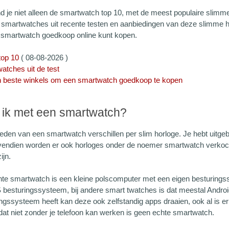
nd je niet alleen de smartwatch top 10, met de meest populaire slim
 smartwatches uit recente testen en aanbiedingen van deze slimme ho
 smartwatch goedkoop online kunt kopen.
top 10
(
08-08-2026 )
atches uit de test
 beste winkels om een smartwatch goedkoop te kopen
 ik met een smartwatch?
eden van een smartwatch verschillen per slim horloge. Je hebt uitgeb
endien worden er ook horloges onder de noemer smartwatch verkocht
ijn.
te smartwatch is een kleine polscomputer met een eigen besturings
S besturingssysteem, bij andere smart twatches is dat meestal Androi
ingssysteem heeft kan deze ook zelfstandig apps draaien, ook al is e
dat niet zonder je telefoon kan werken is geen echte smartwatch.