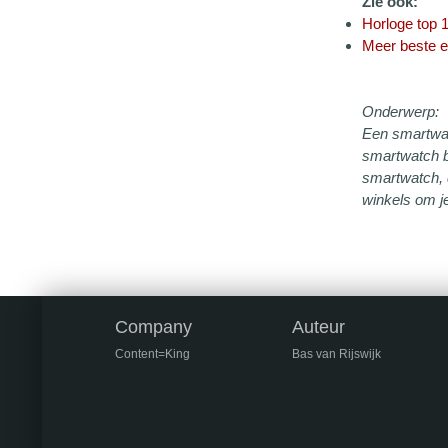
Zie ook:
Horloge top 
Meer beste e
Onderwerp:
Een smartwat
smartwatch b
smartwatch, 
winkels om j
Company
Auteur
Content=King
Bas van Rijswijk