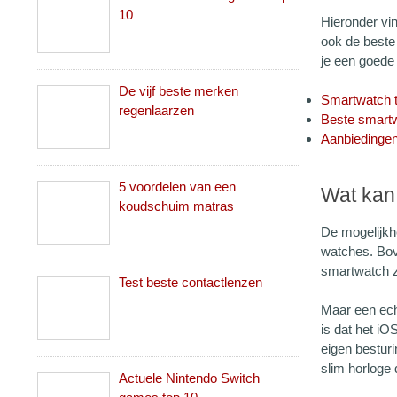
10
Hieronder vi
ook de beste
je een goede
De vijf beste merken
Smartwatch 
regenlaarzen
Beste smartw
Aanbiedingen
5 voordelen van een
Wat kan
koudschuim matras
De mogelijkh
watches. Bov
smartwatch z
Test beste contactlenzen
Maar een ech
is dat het iO
eigen bestur
slim horloge 
Actuele Nintendo Switch