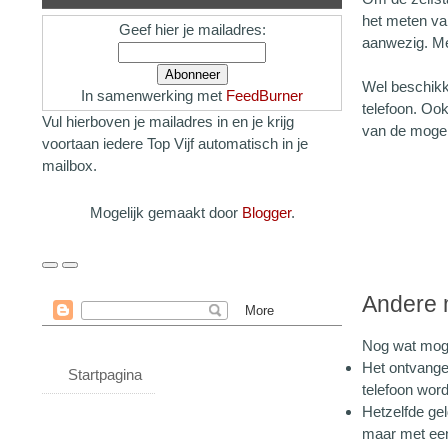
het meten van
Geef hier je mailadres:
aanwezig. Me
Wel beschikk
In samenwerking met
FeedBurner
telefoon. Oo
Vul hierboven je mailadres in en je krijg
van de mogel
voortaan iedere Top Vijf automatisch in je
mailbox.
Mogelijk gemaakt door
Blogger
.
Andere 
Nog wat moge
Het ontvange
Startpagina
telefoon word
Hetzelfde ge
maar met een 