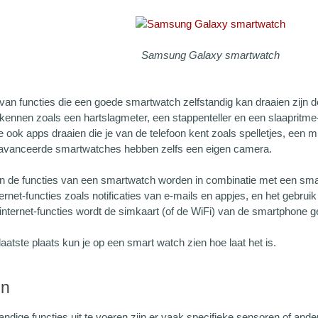
Samsung Galaxy smartwatch
van functies die een goede smartwatch zelfstandig kan draaien zijn d
 kennen zoals een hartslagmeter, een stappenteller en een slaapritme
e ook apps draaien die je van de telefoon kent zoals spelletjes, een m
vanceerde smartwatches hebben zelfs een eigen camera.
n de functies van een smartwatch worden in combinatie met een sma
ernet-functies zoals notificaties van e-mails en appjes, en het gebru
internet-functies wordt de simkaart (of de WiFi) van de smartphone ge
 laatste plaats kun je op een smart watch zien hoe laat het is.
en
ndige functies uit te voeren zijn er vaak specifieke sensoren of an