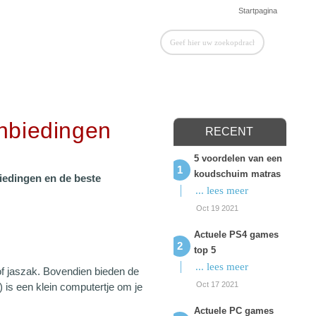
Startpagina
nbiedingen
RECENT
5 voordelen van een
koudschuim matras
iedingen en de beste
... lees meer
Oct 19 2021
Actuele PS4 games
top 5
... lees meer
 of jaszak. Bovendien bieden de
Oct 17 2021
 is een klein computertje om je
Actuele PC games