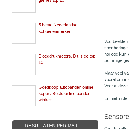
games top 10
5 beste Nederlandse
schoenenmerken
Voorbeelden 
sporthorloge
horloge kun j
Bloeddrukmeters. Dit is de top
Sommige gea
10
Maar veel va
vooral om int
Voor al deze 
Goedkoop autobanden online
kopen. Beste online banden
En niet in de
winkels
Sensor
RESULTATEN PER MAIL
Om de zelfsta