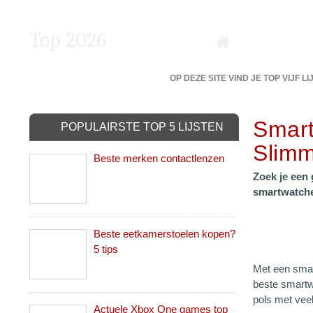
Top 2026
DE 5 BESTE VAN DE BESTE?
OP DEZE SITE VIND JE TOP VIJF L
Smart
POPULAIRSTE TOP 5 LIJSTEN
Slimm
Beste merken contactlenzen
Zoek je een
smartwatches
Beste eetkamerstoelen kopen?
5 tips
Met een smart
beste smartw
pols met vee
Actuele Xbox One games top