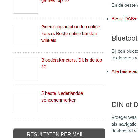
games top 10
En de beste v
Beste DAB+ a
Goedkoop autobanden online
kopen. Beste online banden
Bluetoot
winkels
Bij een blue
telefoneren v
Bloeddrukmeters. Dit is de top
10
Alle beste aut
5 beste Nederlandse
schoenenmerken
DIN of 
Vroeger was 
als navigatie
dashboard van
RESULTATEN PER MAIL