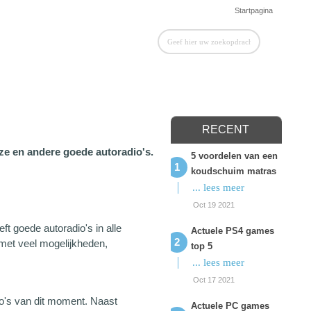
Startpagina
RECENT
eze en andere goede autoradio's.
5 voordelen van een
koudschuim matras
... lees meer
Oct 19 2021
ft goede autoradio's in alle
Actuele PS4 games
met veel mogelijkheden,
top 5
... lees meer
Oct 17 2021
dio's van dit moment. Naast
Actuele PC games