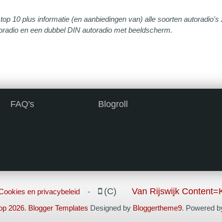
top 10 plus informatie (en aanbiedingen van) alle soorten autoradio'
toradio en een dubbel DIN autoradio met beeldscherm.
FAQ's
Blogroll
(C)
Van Rijswijk Content=
Cookies en privacybeleid
-
op 2026
.
Blogger Templates
Designed by
Bloggertheme9
. Powered 