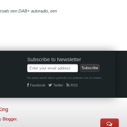
s zoals een DAB+ autoradio, een
Subscribe to Newsletter
Dit adres wordt alleen gebruikt om artikelen toe te mailen.
Facebook
Twitter
RSS
King
by
Blogger
.