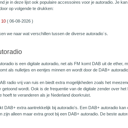
ind je in deze lijst ook populaire accessoires voor je autoradio. Je kan
 door op volgende te drukken:
p 10
(
06-08-2026 )
ken we naar wat verschillen tussen de diverse autoradio´s.
toradio
oradio is een digitale autoradio, net als FM komt DAB uit de ether,
 komt als nulletjes en eentjes minnen en wordt door de DAB+ autoradi
AB radio vrij van ruis en biedt extra mogelijkheden zoals het meeze
y getoond wordt. Ook is de frequentie van de digitale zender over het h
e hoeft te veranderen als je Nederland doorkruist.
akt DAB+ extra aantrekkelijk bij autoradio's. Een DAB+ autoradio ka
n zijn alleen maar extra groot bij een DAB+ autoradio. De beste aut