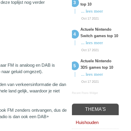
 deze toplijst nog verder
top 10
... lees meer
Oct 17 2021
Actuele Nintendo
Switch games top 10
... lees meer
Oct 17 2021
Actuele Nintendo
 maar FM is analoog en DAB is
3DS games top 10
o naar geluid omgezet).
... lees meer
Oct 17 2021
nden van verkeersinformatie die dan
ele land gelijk, waardoor je niet
Recent Posts Widget
THEMA'S
n ook FM zenders ontvangen, dus de
oradio is dan ook een DAB+
Huishouden