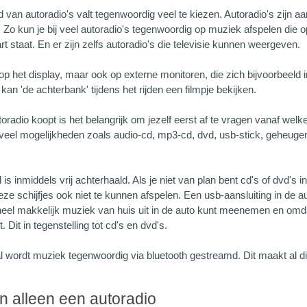
 van autoradio's valt tegenwoordig veel te kiezen. Autoradio's zijn a
. Zo kun je bij veel autoradio's tegenwoordig op muziek afspelen die o
 staat. En er zijn zelfs autoradio's die televisie kunnen weergeven.
op het display, maar ook op externe monitoren, die zich bijvoorbeeld
kan 'de achterbank' tijdens het rijden een filmpje bekijken.
toradio koopt is het belangrijk om jezelf eerst af te vragen vanaf welk
 veel mogelijkheden zoals audio-cd, mp3-cd, dvd, usb-stick, geheugen
is inmiddels vrij achterhaald. Als je niet van plan bent cd's of dvd's i
eze schijfjes ook niet te kunnen afspelen. Een usb-aansluiting in de 
heel makkelijk muziek van huis uit in de auto kunt meenemen en omda
t. Dit in tegenstelling tot cd's en dvd's.
 wordt muziek tegenwoordig via bluetooth gestreamd. Dit maakt al d
n alleen een autoradio