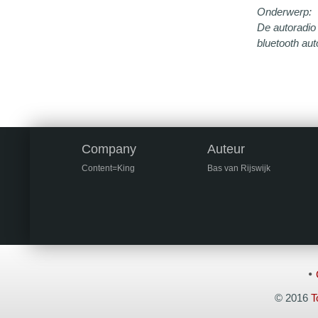
Onderwerp:
De autoradio 
bluetooth au
Company
Auteur
Content=King
Bas van Rijswijk
© 2016
T