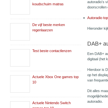
autoradio's v
koudschuim matras
doorscrollen
Autoradio to
De vijf beste merken
Hieronder kij
regenlaarzen
DAB+ au
Test beste contactlenzen
Een DAB+ aut
digitaal (het
Hierdoor is D
op het displa
Actuele Xbox One games top
van frequenti
10
Dit alles ma
mogelijkhede
autoradio.
Actuele Nintendo Switch