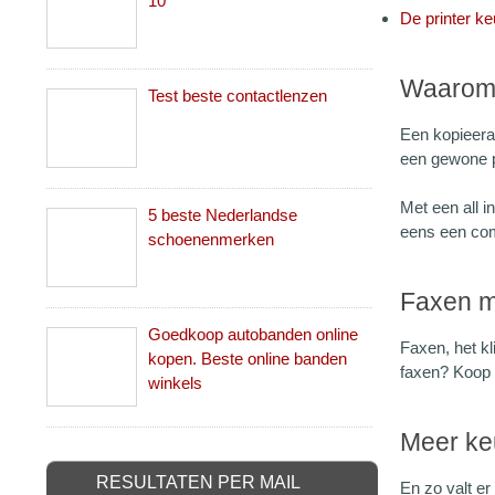
10
De printer k
Waarom e
Test beste contactlenzen
Een kopieerap
een gewone pr
Met een all i
5 beste Nederlandse
eens een comp
schoenenmerken
Faxen me
Goedkoop autobanden online
Faxen, het kl
kopen. Beste online banden
faxen? Koop d
winkels
Meer ke
RESULTATEN PER MAIL
En zo valt er