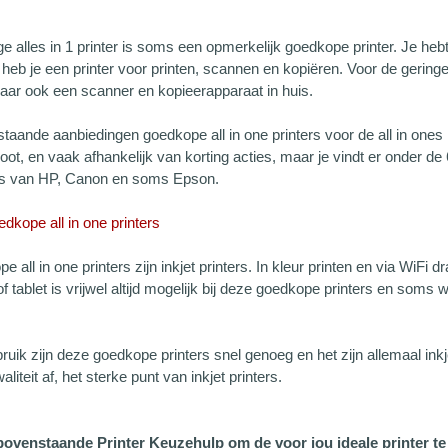
ge alles in 1 printer is soms een opmerkelijk goedkope printer. Je hebt 
heb je een printer voor printen, scannen en kopiëren. Voor de geringe 
maar ook een scanner en kopieerapparaat in huis.
rstaande aanbiedingen goedkope all in one printers voor de all in ones
groot, en vaak afhankelijk van korting acties, maar je vindt er onder 
ers van HP, Canon en soms Epson.
dkope all in one printers
 all in one printers zijn inkjet printers. In kleur printen en via WiFi d
 tablet is vrijwel altijd mogelijk bij deze goedkope printers en soms w
ruik zijn deze goedkope printers snel genoeg en het zijn allemaal inkj
iteit af, het sterke punt van inkjet printers.
ovenstaande Printer Keuzehulp om de voor jou ideale printer te