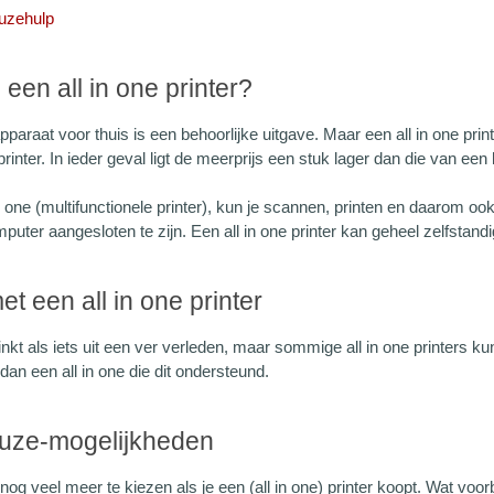
euzehulp
en all in one printer?
paraat voor thuis is een behoorlijke uitgave. Maar een all in one print
inter. In ieder geval ligt de meerprijs een stuk lager dan die van een
n one (multifunctionele printer), kun je scannen, printen en daarom o
uter aangesloten te zijn. Een all in one printer kan geheel zelfstand
t een all in one printer
inkt als iets uit een ver verleden, maar sommige all in one printers k
an een all in one die dit ondersteund.
uze-mogelijkheden
 nog veel meer te kiezen als je een (all in one) printer koopt. Wat v