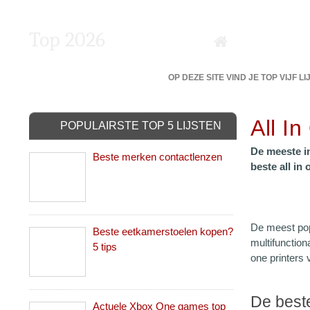
Top 2026
DE 5 BESTE VAN DE BESTE?
OP DEZE SITE VIND JE TOP VIJF L
All In
POPULAIRSTE TOP 5 LIJSTEN
De meeste ink
Beste merken contactlenzen
beste all in
De meest pop
Beste eetkamerstoelen kopen?
multifunction
5 tips
one printers
De beste
Actuele Xbox One games top