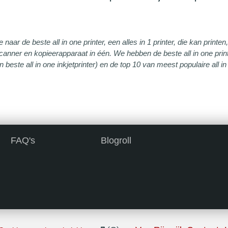
e naar de beste all in one printer, een alles in 1 printer, die kan print
scanner en kopieerapparaat in één. We hebben de beste all in one printer
n beste all in one inkjetprinter) en de top 10 van meest populaire all in
FAQ's
Blogroll