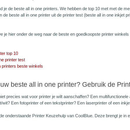
d je de beste all in one printers. We hebben de top 10 met met de mees
de beste all in one printer uit de printer test (beste all in one inkjet pr
 je hier onder de weg naar de beste en goedkoopste printer winkels w
nter top 10
ne printer test
 printers beste winkels
ouw beste all in one printer? Gebruik de Pri
iet precies wat voor printer je wilt aanschaffen? Een multifunctionele a
t/wit? Een fotoprinter of een tekstprinter? Een laserprinter of een inkje
de onderstaande Printer Keuzehulp van CoolBlue. Deze brengt je in e