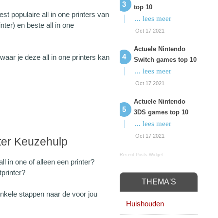
top 10
t populaire all in one printers van
... lees meer
inter) en beste all in one
Oct 17 2021
Actuele Nintendo
aar je deze all in one printers kan
Switch games top 10
... lees meer
Oct 17 2021
Actuele Nintendo
3DS games top 10
... lees meer
Oct 17 2021
nter Keuzehulp
Recent Posts Widget
ll in one of alleen een printer?
tprinter?
THEMA'S
nkele stappen naar de voor jou
Huishouden