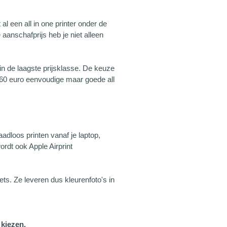
al een all in one printer onder de
aanschafprijs heb je niet alleen
 in de laagste prijsklasse. De keuze
de 60 euro eenvoudige maar goede all
raadloos printen vanaf je laptop,
ordt ook Apple Airprint
ets. Ze leveren dus kleurenfoto's in
 kiezen.