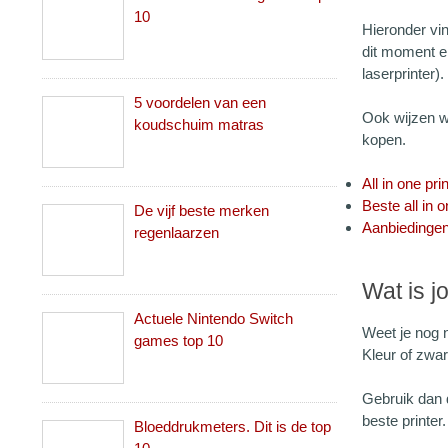
10
Hieronder vin
dit moment en 
laserprinter).
5 voordelen van een
Ook wijzen we
koudschuim matras
kopen.
All in one pri
Beste all in o
De vijf beste merken
Aanbiedingen
regenlaarzen
Wat is j
Actuele Nintendo Switch
Weet je nog n
games top 10
Kleur of zwar
Gebruik dan 
beste printer.
Bloeddrukmeters. Dit is de top