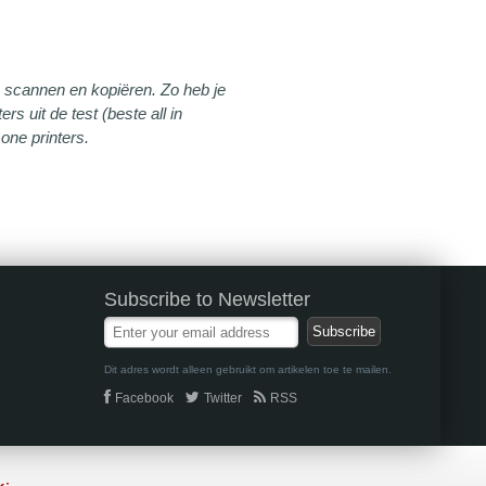
en, scannen en kopiëren. Zo heb je
s uit de test (beste all in
 one printers.
Subscribe to Newsletter
Dit adres wordt alleen gebruikt om artikelen toe te mailen.
Facebook
Twitter
RSS