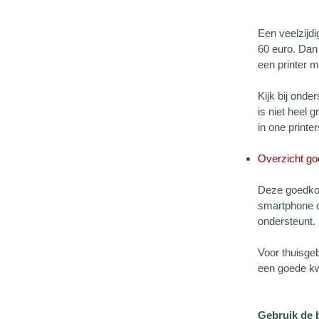
Een veelzijdi
60 euro. Dan 
een printer 
Kijk bij onde
is niet heel 
in one print
Overzicht goe
Deze goedkope
smartphone of
ondersteunt.
Voor thuisgeb
een goede kwal
Gebruik de b