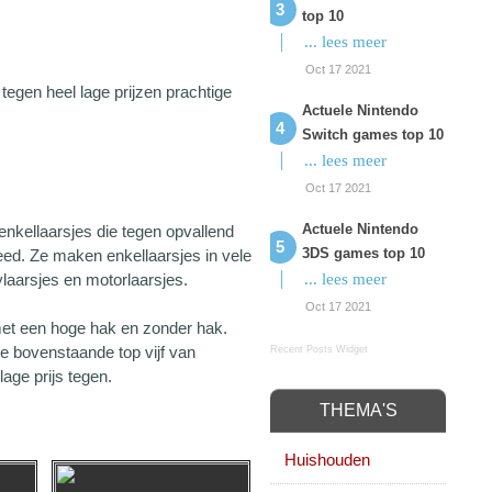
top 10
... lees meer
Oct 17 2021
tegen heel lage prijzen prachtige
Actuele Nintendo
Switch games top 10
... lees meer
Oct 17 2021
Actuele Nintendo
kellaarsjes die tegen opvallend
3DS games top 10
ed. Ze maken enkellaarsjes in vele
laarsjes en motorlaarsjes.
... lees meer
Oct 17 2021
s met een hoge hak en zonder hak.
 de bovenstaande top vijf van
Recent Posts Widget
age prijs tegen.
THEMA'S
Huishouden