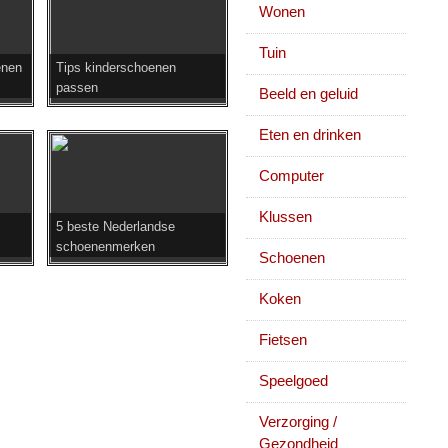
Wonen
Tuin
enen
Tips kinderschoenen
passen
Beeld en geluid
Eten en drinken
Computer
Klussen
5 beste Nederlandse
schoenenmerken
Schoenen
Koken
Fietsen
Speelgoed
Verzorging /
Gezondheid