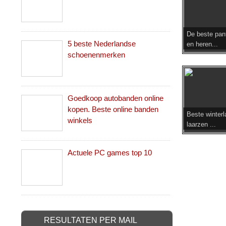
De beste pan
5 beste Nederlandse
en heren...
schoenenmerken
Goedkoop autobanden online
kopen. Beste online banden
Beste winterl
winkels
laarzen ...
Actuele PC games top 10
RESULTATEN PER MAIL