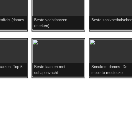
toffels (dames
Beste vachtlaarzen
Beste zaalvoetbalscho
(merken)
aarzen. Top 5
Beste laarzen met
Sneakers dames. De
schapenvacht
mooiste modieuze...