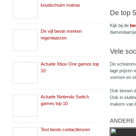
koudschuim matras
De top 
Kijk bij de
be
De vijf beste merken
dameslaarsj
regenlaarzen
Vele soo
Actuele Xbox One games top
De schoenmer
10
lage prijzen
vormen en st
Ook binnen di
Actuele Nintendo Switch
Ook in sluiti
games top 10
makers van b
ANDERE 
Test beste contactlenzen