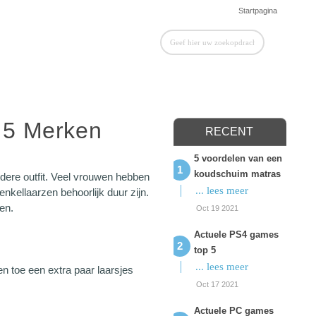
Startpagina
 5 Merken
RECENT
5 voordelen van een
koudschuim matras
iedere outfit. Veel vrouwen hebben
... lees meer
nkellaarzen behoorlijk duur zijn.
en.
Oct 19 2021
Actuele PS4 games
top 5
... lees meer
n toe een extra paar laarsjes
Oct 17 2021
Actuele PC games