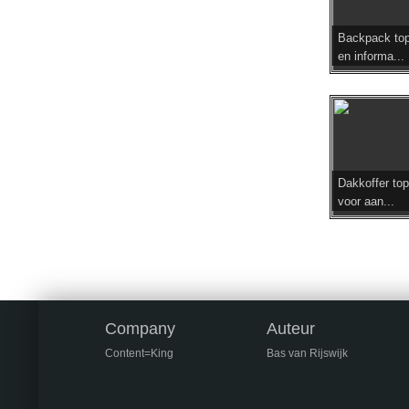
Backpack top
en informa...
Dakkoffer top
voor aan...
Company
Auteur
Content=King
Bas van Rijswijk