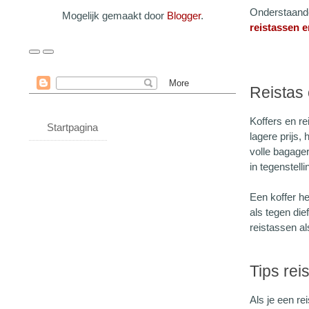
Onderstaande
Mogelijk gemaakt door
Blogger
.
reistassen e
Reistas 
Koffers en re
Startpagina
lagere prijs,
volle bagager
in tegenstell
Een koffer he
als tegen die
reistassen al
Tips rei
Als je een re