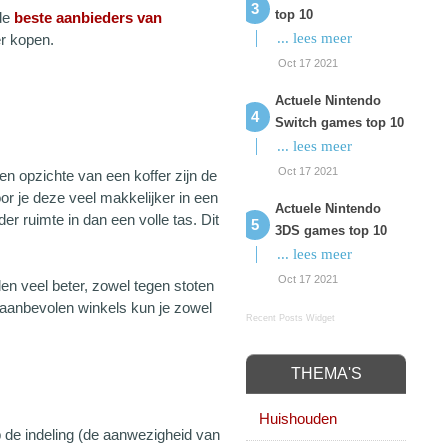
top 10
 de
beste aanbieders van
... lees meer
er kopen.
Oct 17 2021
Actuele Nintendo
Switch games top 10
... lees meer
Oct 17 2021
n opzichte van een koffer zijn de
door je deze veel makkelijker in een
Actuele Nintendo
er ruimte in dan een volle tas. Dit
3DS games top 10
... lees meer
Oct 17 2021
en veel beter, zowel tegen stoten
e aanbevolen winkels kun je zowel
Recent Posts Widget
THEMA'S
Huishouden
op de indeling (de aanwezigheid van