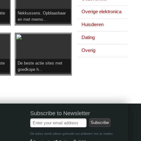
Overige elektronica
tie
Nekkussens. Opblaasbaar
en met memo...
Huisdieren
Dating
Overig
ste
De beste actie sites met
goedkope h...
Subscribe to Newsletter
Dit adres wordt alleen gebruikt om artikelen toe te mailen.