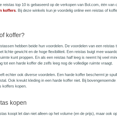
 reistas top 10 is gebaseerd op de verkopen van Bol.com, één van
n koffers
. Bij deze winkels kun je voordelig online een reistas of koff
of koffer?
istassen hebben beide hun voordelen. De voordelen van een reistas te
 het lichte gewicht en de hoge flexibiliteit. Een reistas buigt mee waar
uimte kunt proppen. En als een reistas half leeg is neemt hij veel mind
ing tot een harde koffer die zelfs leeg nog de volledige ruimte vraagt.
eft echter ook diverse voordelen. Een harde koffer beschermt je spull
fstal. Ook kreukt kleding in een harde koffer niet. Bij bovengenoemd
s koffers kopen.
stas kopen
istas koopt let dan niet alleen op het volume (en de prijs), maar ook 