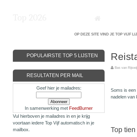
Top 2026
DE 5 BESTE VAN DE BESTE?
OP DEZE SITE VIND JE TOP VIJF L
Reist
POPULAIRSTE TOP 5 LIJSTEN
Bas van Rijs
RESULTATEN PER MAIL
Geef hier je mailadres:
Soms is een 
nadelen van k
In samenwerking met
FeedBurner
Vul hierboven je mailadres in en je krijg
voortaan iedere Top Vijf automatisch in je
Top tien
mailbox.