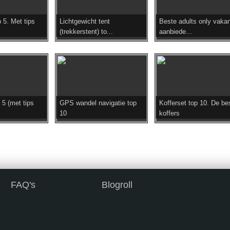
 5. Met tips
Lichtgewicht tent
Beste adults only vakan
(trekkerstent) to...
aanbiede...
 5 (met tips
GPS wandel navigatie top
Kofferset top 10. De be
10
koffers
FAQ's
Blogroll