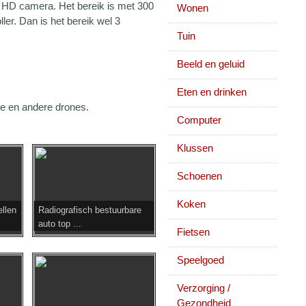
n HD camera. Het bereik is met 300
Wonen
ler. Dan is het bereik wel 3
Tuin
Beeld en geluid
Eten en drinken
ze en andere drones.
Computer
Klussen
Schoenen
Koken
llen
Radiografisch bestuurbare
auto top ...
Fietsen
Speelgoed
Verzorging /
Gezondheid