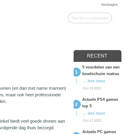
Startpagina
RECENT
5 voordelen van een
koudschuim matras
... lees meer
assenen (en dan met name mannen)
Oct 19 2021
es, maar ook heel professionele
Actuele PS4 games
den.
top 5
... lees meer
inkel biedt veel goede drones aan
Oct 17 2021
volgende dag thuis bezorgd.
Actuele PC games