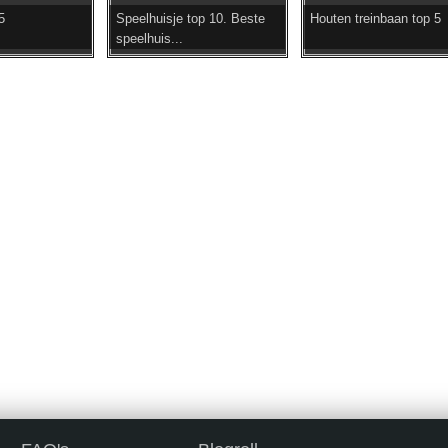
5
Speelhuisje top 10. Beste
Houten treinbaan top 5
speelhuis...