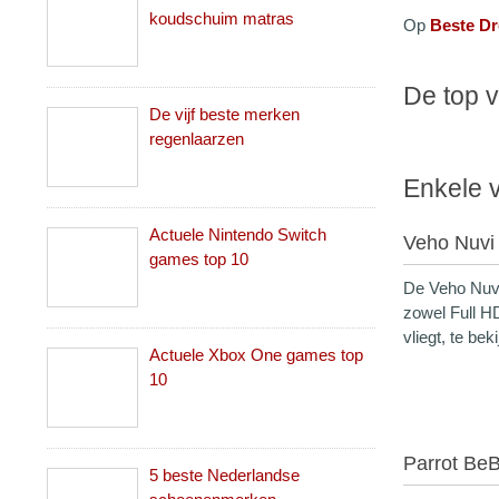
koudschuim matras
Op
Beste D
De top v
De vijf beste merken
regenlaarzen
Enkele 
Actuele Nintendo Switch
Veho Nuvi
games top 10
De Veho Nuvi
zowel Full HD
vliegt, te be
Actuele Xbox One games top
10
Parrot Be
5 beste Nederlandse