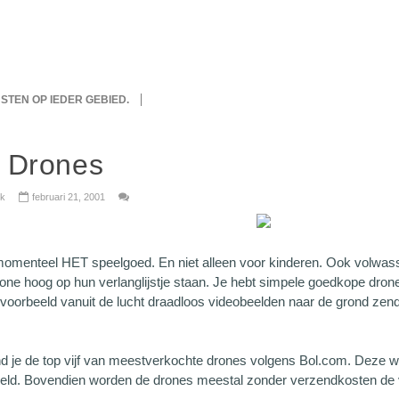
IJSTEN OP IEDER GEBIED.
 Drones
wijk
februari 21, 2001
momenteel HET speelgoed. En niet alleen voor kinderen. Ook volw
one hoog op hun verlanglijstje staan. Je hebt simpele goedkope dron
ijvoorbeeld vanuit de lucht draadloos videobeelden naar de grond zen
nd je de top vijf van meestverkochte drones volgens Bol.com. Deze w
geld. Bovendien worden de drones meestal zonder verzendkosten de 