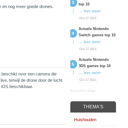
top 10
ne en nog meer goede drones.
... lees meer
Oct 17 2021
Actuele Nintendo
Switch games top 10
... lees meer
Oct 17 2021
Actuele Nintendo
3DS games top 10
... lees meer
 beschikt over een camera die
ve, terwijl de drone door de lucht
Oct 17 2021
n iOS beschikbaar.
Recent Posts Widget
THEMA'S
Huishouden