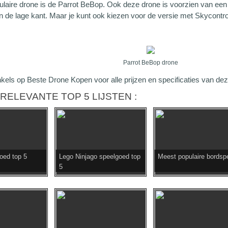
ulaire drone is de Parrot BeBop. Ook deze drone is voorzien van ee
 de lage kant. Maar je kunt ook kiezen voor de versie met Skycontrol
Parrot BeBop drone
inkels op Beste Drone Kopen voor alle prijzen en specificaties van de
RELEVANTE TOP 5 LIJSTEN :
oed top 5
Lego Ninjago speelgoed top
Meest populaire bordspe
5