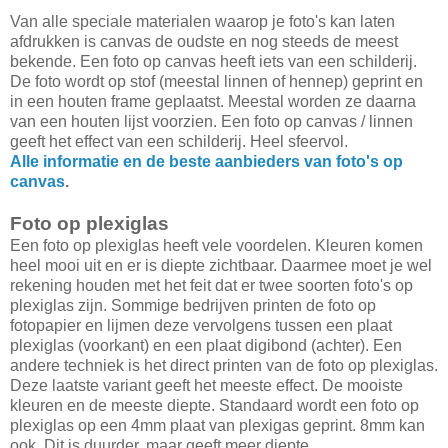
Van alle speciale materialen waarop je foto's kan laten
afdrukken is canvas de oudste en nog steeds de meest
bekende. Een foto op canvas heeft iets van een schilderij.
De foto wordt op stof (meestal linnen of hennep) geprint en
in een houten frame geplaatst. Meestal worden ze daarna
van een houten lijst voorzien. Een foto op canvas / linnen
geeft het effect van een schilderij. Heel sfeervol.
Alle informatie en de beste aanbieders van foto's op
canvas
.
Foto op plexiglas
Een foto op plexiglas heeft vele voordelen. Kleuren komen
heel mooi uit en er is diepte zichtbaar. Daarmee moet je wel
rekening houden met het feit dat er twee soorten foto's op
plexiglas zijn. Sommige bedrijven printen de foto op
fotopapier en lijmen deze vervolgens tussen een plaat
plexiglas (voorkant) en een plaat digibond (achter). Een
andere techniek is het direct printen van de foto op plexiglas.
Deze laatste variant geeft het meeste effect. De mooiste
kleuren en de meeste diepte. Standaard wordt een foto op
plexiglas op een 4mm plaat van plexigas geprint. 8mm kan
ook. Dit is duurder, maar geeft meer diepte.